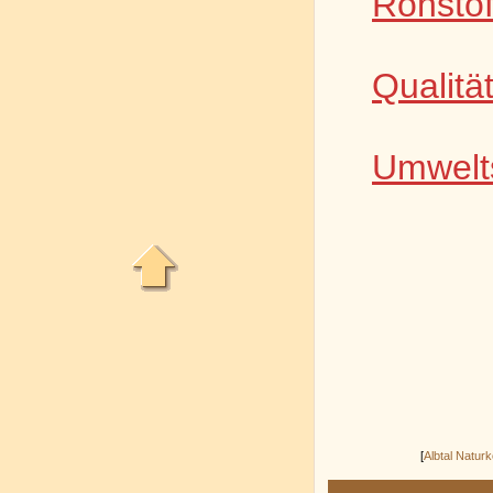
Rohstof
Qualitä
Umwelt
[
Albtal Naturk