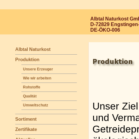
Albtal Naturkost G
D-72829 Engstingen
DE-ÖKO-006
Albtal Naturkost
Produktion
Unsere Erzeuger
Wie wir arbeiten
Rohstoffe
Qualität
Unser Ziel
Umweltschutz
und Verma
Sortiment
Getreidepr
Zertifikate